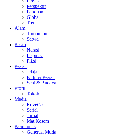
Inovasi
Perspektif
Panduan
Global
Tren
Alam
Tumbuhan
Satwa
Kisah
Narasi
Inspirasi
Fiksi
Pesisir
Jelajah
Kuliner Pesisir
Seni & Budaya
Profil
Tokoh
Media
RoveCast
Serial
Jurnal
Mat Kesem
Komunitas
Generasi Muda