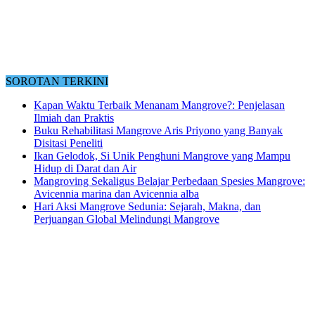
SOROTAN TERKINI
Kapan Waktu Terbaik Menanam Mangrove?: Penjelasan
Ilmiah dan Praktis
Buku Rehabilitasi Mangrove Aris Priyono yang Banyak
Disitasi Peneliti
Ikan Gelodok, Si Unik Penghuni Mangrove yang Mampu
Hidup di Darat dan Air
Mangroving Sekaligus Belajar Perbedaan Spesies Mangrove:
Avicennia marina dan Avicennia alba
Hari Aksi Mangrove Sedunia: Sejarah, Makna, dan
Perjuangan Global Melindungi Mangrove