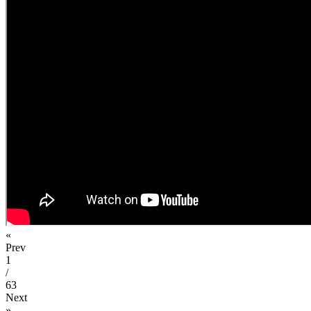
«
Prev
1
/
63
Next
»