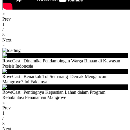
«
Prev
1
/
8
Next
»
RoveCast | Dinamika Pendampingan Warga Binaan di Kawasan
Pesisir Indonesia
RoveCast | Benarkah Tol Semarang–Demak Mengancam
Mangrove? Ini Faktanya
RoveCast | Pentingnya Kepastian Lahan dalam Program
Rehabilitasi Penanaman Mangrove
«
Prev
1
/
8
Next