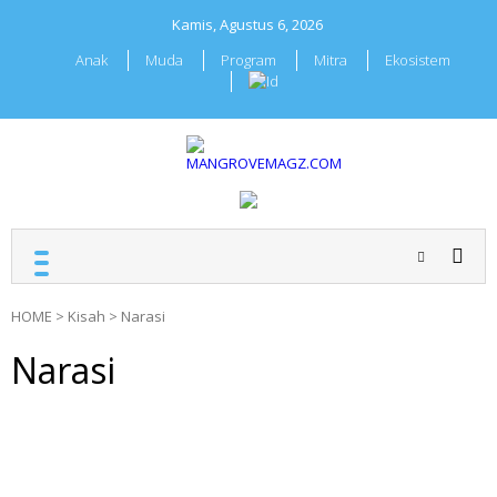
Skip
Kamis, Agustus 6, 2026
to
content
Anak
Muda
Program
Mitra
Ekosistem
MANGROVEMAGZ.COM
Majalah Mangrover
Indonesia
HOME
>
Kisah
>
Narasi
Narasi