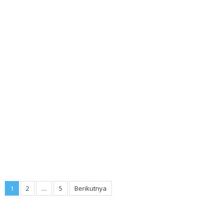
Paginasi
1
2
…
5
Berikutnya
pos