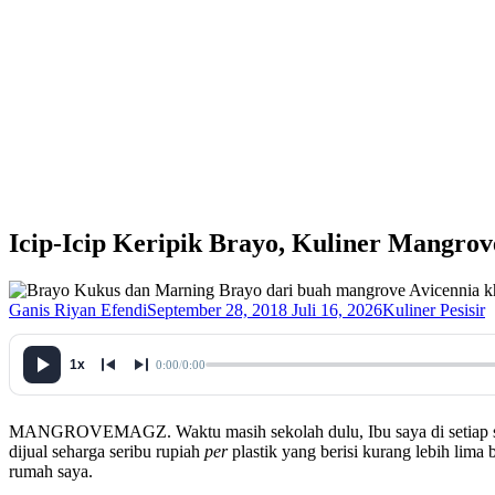
Icip-Icip Keripik Brayo, Kuliner Mangro
Ganis Riyan Efendi
September 28, 2018
Juli 16, 2026
Kuliner Pesisir
1x
0:00
/
0:00
MANGROVEMAGZ. Waktu masih sekolah dulu, Ibu saya di setiap sara
dijual seharga seribu rupiah
per
plastik yang berisi kurang lebih lima
rumah saya.