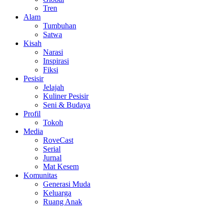
Tren
Alam
Tumbuhan
Satwa
Kisah
Narasi
Inspirasi
Fiksi
Pesisir
Jelajah
Kuliner Pesisir
Seni & Budaya
Profil
Tokoh
Media
RoveCast
Serial
Jurnal
Mat Kesem
Komunitas
Generasi Muda
Keluarga
Ruang Anak