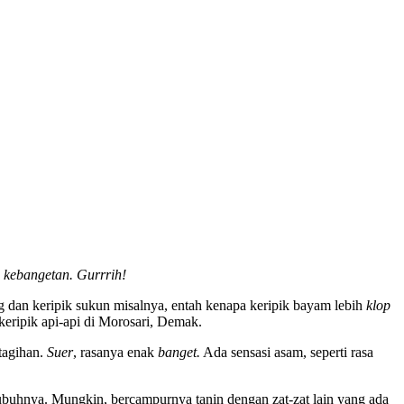
a
kebangetan. Gurrrih!
ng dan keripik sukun misalnya, entah kenapa keripik bayam lebih
klop
keripik api-api di Morosari, Demak.
tagihan.
Suer
, rasanya enak
banget.
Ada sensasi asam, seperti rasa
 tubuhnya. Mungkin, bercampurnya tanin dengan zat-zat lain yang ada