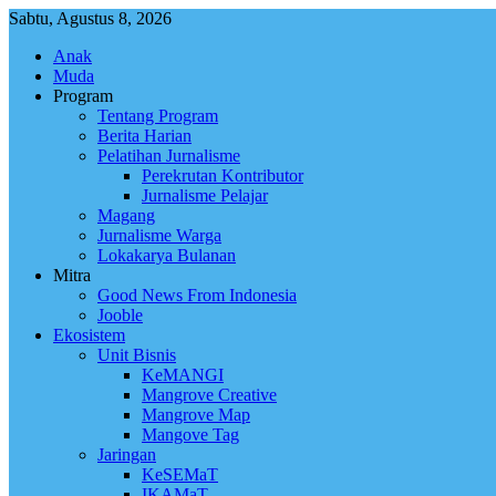
Skip
Sabtu, Agustus 8, 2026
to
Anak
content
Muda
Program
Tentang Program
Berita Harian
Pelatihan Jurnalisme
Perekrutan Kontributor
Jurnalisme Pelajar
Magang
Jurnalisme Warga
Lokakarya Bulanan
Mitra
Good News From Indonesia
Jooble
Ekosistem
Unit Bisnis
KeMANGI
Mangrove Creative
Mangrove Map
Mangove Tag
Jaringan
KeSEMaT
IKAMaT