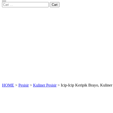
Cari
untuk:
HOME
>
Pesisir
>
Kuliner Pesisir
>
Icip-Icip Keripik Brayo, Kulin