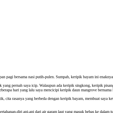
pan pagi bersama nasi putih-pulen. Sumpah, keripik bayam ini enakny
ak yang pernah saya icip. Walaupun ada keripik singkong, keripik pisa
beberapa hari yang lalu saya mencicipi keripik daun mangrove bernama 
tik, cita rasanya yang berbeda dengan keripik bayam, membuat saya ke
pertahanan-diri api-api dari air garam laut yang masuk bebas ke dalam