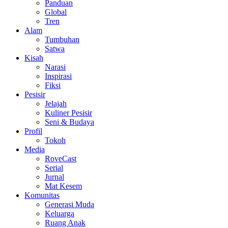
Panduan
Global
Tren
Alam
Tumbuhan
Satwa
Kisah
Narasi
Inspirasi
Fiksi
Pesisir
Jelajah
Kuliner Pesisir
Seni & Budaya
Profil
Tokoh
Media
RoveCast
Serial
Jurnal
Mat Kesem
Komunitas
Generasi Muda
Keluarga
Ruang Anak