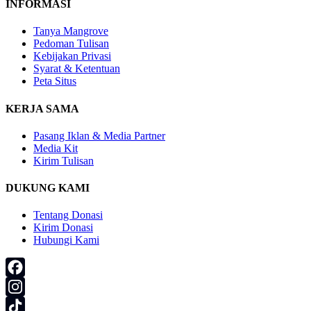
INFORMASI
Tanya Mangrove
Pedoman Tulisan
Kebijakan Privasi
Syarat & Ketentuan
Peta Situs
KERJA SAMA
Pasang Iklan & Media Partner
Media Kit
Kirim Tulisan
DUKUNG KAMI
Tentang Donasi
Kirim Donasi
Hubungi Kami
Facebook
Instagram