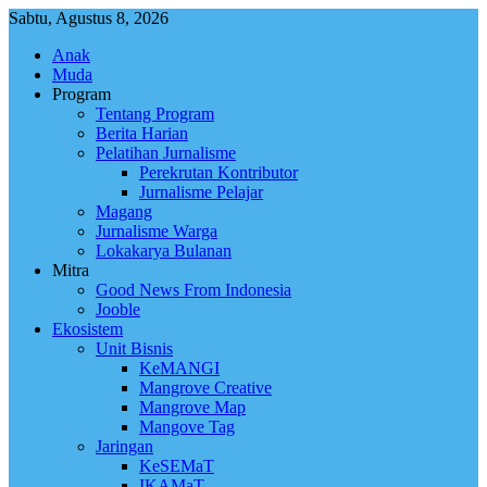
Skip
Sabtu, Agustus 8, 2026
to
Anak
content
Muda
Program
Tentang Program
Berita Harian
Pelatihan Jurnalisme
Perekrutan Kontributor
Jurnalisme Pelajar
Magang
Jurnalisme Warga
Lokakarya Bulanan
Mitra
Good News From Indonesia
Jooble
Ekosistem
Unit Bisnis
KeMANGI
Mangrove Creative
Mangrove Map
Mangove Tag
Jaringan
KeSEMaT
IKAMaT