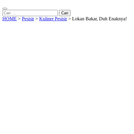
Cari
untuk:
HOME
>
Pesisir
>
Kuliner Pesisir
>
Lokan Bakar, Duh Enaknya!