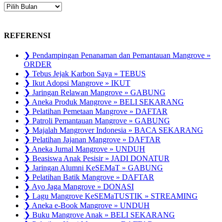
ARSIP
PUBLIKASI
REFERENSI
❯ Pendampingan Penanaman dan Pemantauan Mangrove »
ORDER
❯ Tebus Jejak Karbon Saya » TEBUS
❯ Ikut Adopsi Mangrove » IKUT
❯ Jaringan Relawan Mangrove » GABUNG
❯ Aneka Produk Mangrove » BELI SEKARANG
❯ Pelatihan Pemetaan Mangrove » DAFTAR
❯ Patroli Pemantauan Mangrove » GABUNG
❯ Majalah Mangrover Indonesia » BACA SEKARANG
❯ Pelatihan Jajanan Mangrove » DAFTAR
❯ Aneka Jurnal Mangrove » UNDUH
❯ Beasiswa Anak Pesisir » JADI DONATUR
❯ Jaringan Alumni KeSEMaT » GABUNG
❯ Pelatihan Batik Mangrove » DAFTAR
❯ Ayo Jaga Mangrove » DONASI
❯ Lagu Mangrove KeSEMaTUSTIK » STREAMING
❯ Aneka e-Book Mangrove » UNDUH
❯ Buku Mangrove Anak » BELI SEKARANG