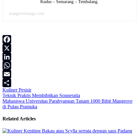
Kudus – Semarang – Tembalang.
mangrovemagz.com
Facebook
X
LinkedIn
WhatsApp
Email
Kuliner Pesisir
Share
Navigasi
Teknik Praktis Membibitkan Sonneratia
Mahasiswa Universitas Parahyangan Tanam 1000 Bibit Mangrove
pos
di Pulau Pramuka
Related Articles