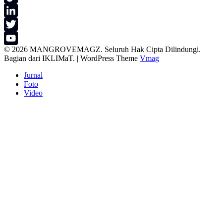
TikTok
LinkedIn
Twitter
© 2026 MANGROVEMAGZ. Seluruh Hak Cipta Dilindungi.
YouTube
Bagian dari IKLIMaT.
|
WordPress Theme
Vmag
Channel
Jurnal
Foto
Video