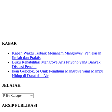
KABAR
Kapan Waktu Terbaik Menanam Mangrove?: Penjelasan
Ilmiah dan Praktis
Buku Rehabilitasi Mangrove Aris Priyono yang Banyak
Disitasi Peneliti
Ikan Gelodok, Si Unik Penghuni Mangrove yang Mampu
Hidup di Darat dan Air
JELAJAH
JELAJAH
ARSIP PUBLIKASI