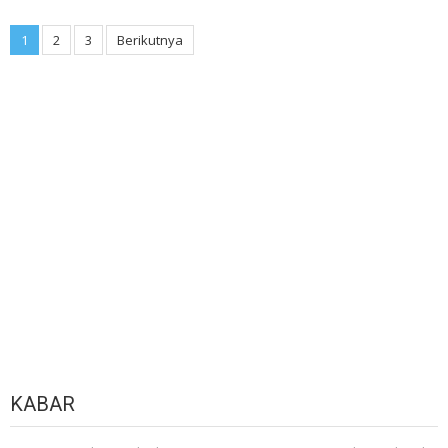
Paginasi
1
2
3
Berikutnya
pos
KABAR