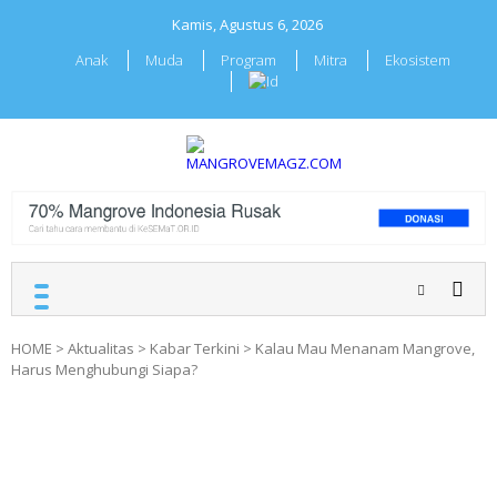
Skip
Kamis, Agustus 6, 2026
to
content
Anak
Muda
Program
Mitra
Ekosistem
MANGROVEMAGZ.COM
Majalah Mangrover
Indonesia
HOME
>
Aktualitas
>
Kabar Terkini
>
Kalau Mau Menanam Mangrove,
Harus Menghubungi Siapa?