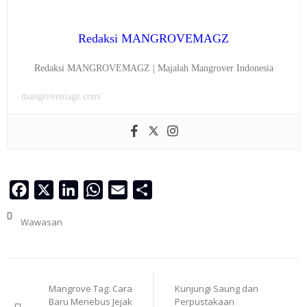
Redaksi MANGROVEMAGZ
Redaksi MANGROVEMAGZ | Majalah Mangrover Indonesia
mangrovemagz.com/
Facebook
X
LinkedIn
WhatsApp
Email
Share
Wawasan
Navigasi
Mangrove Tag: Cara
Kunjungi Saung dan
pos
Baru Menebus Jejak
Perpustakaan