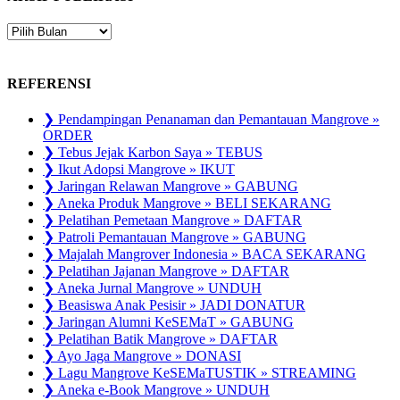
ARSIP
PUBLIKASI
REFERENSI
❯ Pendampingan Penanaman dan Pemantauan Mangrove »
ORDER
❯ Tebus Jejak Karbon Saya » TEBUS
❯ Ikut Adopsi Mangrove » IKUT
❯ Jaringan Relawan Mangrove » GABUNG
❯ Aneka Produk Mangrove » BELI SEKARANG
❯ Pelatihan Pemetaan Mangrove » DAFTAR
❯ Patroli Pemantauan Mangrove » GABUNG
❯ Majalah Mangrover Indonesia » BACA SEKARANG
❯ Pelatihan Jajanan Mangrove » DAFTAR
❯ Aneka Jurnal Mangrove » UNDUH
❯ Beasiswa Anak Pesisir » JADI DONATUR
❯ Jaringan Alumni KeSEMaT » GABUNG
❯ Pelatihan Batik Mangrove » DAFTAR
❯ Ayo Jaga Mangrove » DONASI
❯ Lagu Mangrove KeSEMaTUSTIK » STREAMING
❯ Aneka e-Book Mangrove » UNDUH