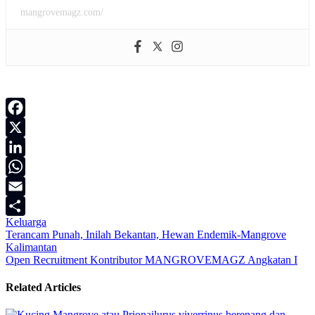
mangrovemagz.com/
Facebook
X
LinkedIn
WhatsApp
Email
Keluarga
Share
Navigasi
Terancam Punah, Inilah Bekantan, Hewan Endemik-Mangrove
Kalimantan
pos
Open Recruitment Kontributor MANGROVEMAGZ Angkatan I
Related Articles