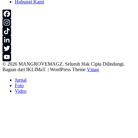
Hubungi Kami
Facebook
Instagram
TikTok
LinkedIn
Twitter
© 2026 MANGROVEMAGZ. Seluruh Hak Cipta Dilindungi.
YouTube
Bagian dari IKLIMaT.
|
WordPress Theme
Vmag
Channel
Jurnal
Foto
Video