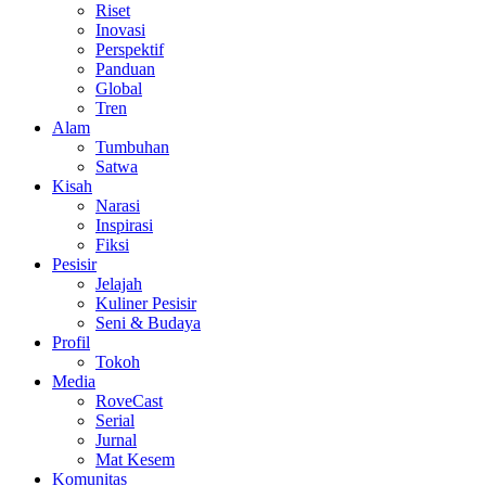
Riset
Inovasi
Perspektif
Panduan
Global
Tren
Alam
Tumbuhan
Satwa
Kisah
Narasi
Inspirasi
Fiksi
Pesisir
Jelajah
Kuliner Pesisir
Seni & Budaya
Profil
Tokoh
Media
RoveCast
Serial
Jurnal
Mat Kesem
Komunitas