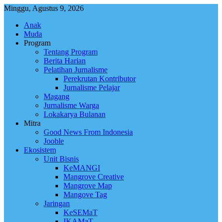
Skip
Minggu, Agustus 9, 2026
to
Anak
content
Muda
Program
Tentang Program
Berita Harian
Pelatihan Jurnalisme
Perekrutan Kontributor
Jurnalisme Pelajar
Magang
Jurnalisme Warga
Lokakarya Bulanan
Mitra
Good News From Indonesia
Jooble
Ekosistem
Unit Bisnis
KeMANGI
Mangrove Creative
Mangrove Map
Mangove Tag
Jaringan
KeSEMaT
IKAMaT