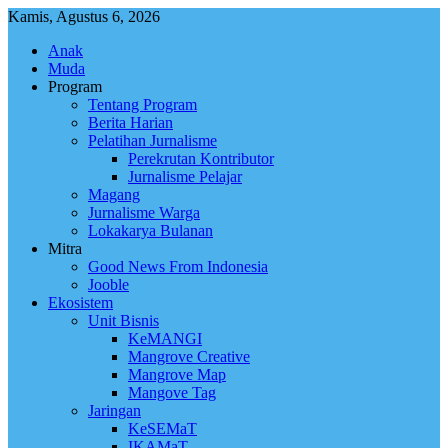
Skip
Kamis, Agustus 6, 2026
to
Anak
content
Muda
Program
Tentang Program
Berita Harian
Pelatihan Jurnalisme
Perekrutan Kontributor
Jurnalisme Pelajar
Magang
Jurnalisme Warga
Lokakarya Bulanan
Mitra
Good News From Indonesia
Jooble
Ekosistem
Unit Bisnis
KeMANGI
Mangrove Creative
Mangrove Map
Mangove Tag
Jaringan
KeSEMaT
IKAMaT