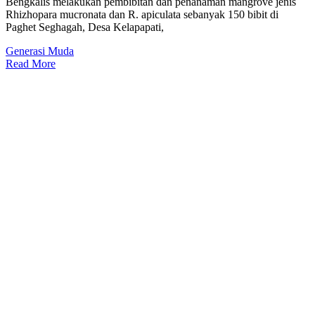
Bengkalis melakukan pembibitan dan penanaman mangrove jenis
Rhizhopara mucronata dan R. apiculata sebanyak 150 bibit di
Paghet Seghagah, Desa Kelapapati,
Generasi Muda
Read More