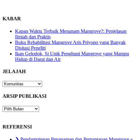
KABAR
Kapan Waktu Terbaik Menanam Mangrove?: Penjelasan
Ilmiah dan Praktis
Buku Rehabilitasi Mangrove Aris Priyono yang Banyak
Disitasi Peneliti
Ikan Gelodok, Si Unik Penghuni Mangrove yang Mampu
Hidup di Darat dan Air
JELAJAH
JELAJAH
ARSIP PUBLIKASI
ARSIP
PUBLIKASI
REFERENSI
❯ Pendampingan Penanaman dan Pemantauan Mangrove »