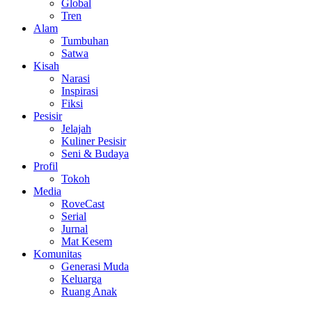
Global
Tren
Alam
Tumbuhan
Satwa
Kisah
Narasi
Inspirasi
Fiksi
Pesisir
Jelajah
Kuliner Pesisir
Seni & Budaya
Profil
Tokoh
Media
RoveCast
Serial
Jurnal
Mat Kesem
Komunitas
Generasi Muda
Keluarga
Ruang Anak