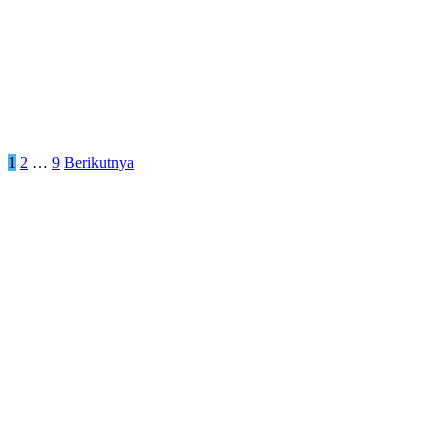
Paginasi
1
2
…
9
Berikutnya
pos