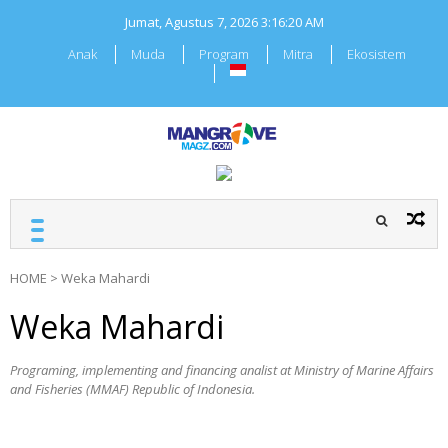
Skip
Jumat, Agustus 7, 2026
3:16:21 AM
to
content
Anak
Muda
Program
Mitra
Ekosistem
MANGROVEMAGZ.COM
Majalah Mangrover
Indonesia
HOME
>
Weka Mahardi
Weka Mahardi
Programing, implementing and financing analist at Ministry of Marine Affairs
and Fisheries (MMAF) Republic of Indonesia.