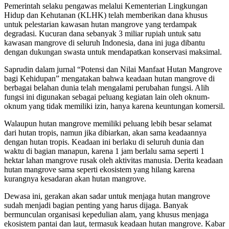
Pemerintah selaku pengawas melalui Kementerian Lingkungan
Hidup dan Kehutanan (KLHK) telah memberikan dana khusus
untuk pelestarian kawasan hutan mangrove yang terdampak
degradasi. Kucuran dana sebanyak 3 miliar rupiah untuk satu
kawasan mangrove di seluruh Indonesia, dana ini juga dibantu
dengan dukungan swasta untuk mendapatkan konservasi maksimal.
Saprudin dalam jurnal “Potensi dan Nilai Manfaat Hutan Mangrove
bagi Kehidupan” mengatakan bahwa keadaan hutan mangrove di
berbagai belahan dunia telah mengalami perubahan fungsi. Alih
fungsi ini digunakan sebagai peluang kegiatan lain oleh oknum-
oknum yang tidak memiliki izin, hanya karena keuntungan komersil.
Walaupun hutan mangrove memiliki peluang lebih besar selamat
dari hutan tropis, namun jika dibiarkan, akan sama keadaannya
dengan hutan tropis. Keadaan ini berlaku di seluruh dunia dan
waktu di bagian manapun, karena 1 jam berlalu sama seperti 1
hektar lahan mangrove rusak oleh aktivitas manusia. Derita keadaan
hutan mangrove sama seperti ekosistem yang hilang karena
kurangnya kesadaran akan hutan mangrove.
Dewasa ini, gerakan akan sadar untuk menjaga hutan mangrove
sudah menjadi bagian penting yang harus dijaga. Banyak
bermunculan organisasi kepedulian alam, yang khusus menjaga
ekosistem pantai dan laut, termasuk keadaan hutan mangrove. Kabar