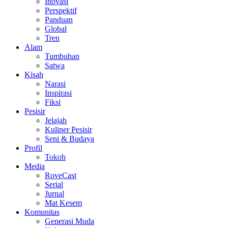
Inovasi
Perspektif
Panduan
Global
Tren
Alam
Tumbuhan
Satwa
Kisah
Narasi
Inspirasi
Fiksi
Pesisir
Jelajah
Kuliner Pesisir
Seni & Budaya
Profil
Tokoh
Media
RoveCast
Serial
Jurnal
Mat Kesem
Komunitas
Generasi Muda