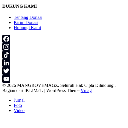
DUKUNG KAMI
Tentang Donasi
Kirim Donasi
Hubungi Kami
Facebook
Instagram
TikTok
LinkedIn
Twitter
© 2026 MANGROVEMAGZ. Seluruh Hak Cipta Dilindungi.
YouTube
Bagian dari IKLIMaT.
|
WordPress Theme
Vmag
Channel
Jurnal
Foto
Video