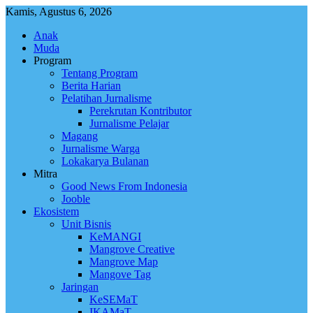
Skip
Kamis, Agustus 6, 2026
to
Anak
content
Muda
Program
Tentang Program
Berita Harian
Pelatihan Jurnalisme
Perekrutan Kontributor
Jurnalisme Pelajar
Magang
Jurnalisme Warga
Lokakarya Bulanan
Mitra
Good News From Indonesia
Jooble
Ekosistem
Unit Bisnis
KeMANGI
Mangrove Creative
Mangrove Map
Mangove Tag
Jaringan
KeSEMaT
IKAMaT