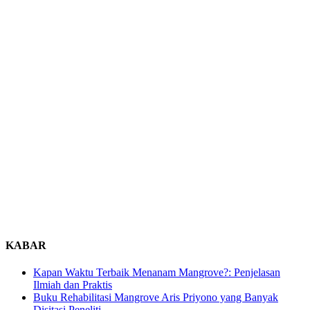
KABAR
Kapan Waktu Terbaik Menanam Mangrove?: Penjelasan
Ilmiah dan Praktis
Buku Rehabilitasi Mangrove Aris Priyono yang Banyak
Disitasi Peneliti