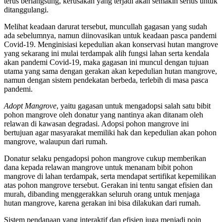
terus berlangsung, kerusakan yang terjadi akan semakin serius untuk
ditanggulangi.
Melihat keadaan darurat tersebut, muncullah gagasan yang sudah
ada sebelumnya, namun diinovasikan untuk keadaan pasca pandemi
Covid-19. Menginisiasi kepedulian akan konservasi hutan mangrove
yang sekarang ini mulai terdampak alih fungsi lahan serta kendala
akan pandemi Covid-19, maka gagasan ini muncul dengan tujuan
utama yang sama dengan gerakan akan kepedulian hutan mangrove,
namun dengan sistem pendekatan berbeda, terlebih di masa pasca
pandemi.
Adopt Mangrove
, yaitu gagasan untuk mengadopsi salah satu bibit
pohon mangrove oleh donatur yang nantinya akan ditanam oleh
relawan di kawasan degradasi. Adopsi pohon mangrove ini
bertujuan agar masyarakat memiliki hak dan kepedulian akan pohon
mangrove, walaupun dari rumah.
Donatur selaku pengadopsi pohon mangrove cukup memberikan
dana kepada relawan mangrove untuk menanam bibit pohon
mangrove di lahan terdampak, serta mendapat sertifikat kepemilikan
atas pohon mangrove tersebut. Gerakan ini tentu sangat efisien dan
murah, dibanding menggerakkan seluruh orang untuk menjaga
hutan mangrove, karena gerakan ini bisa dilakukan dari rumah.
Sistem pendanaan yang interaktif dan efisien juga menjadi poin