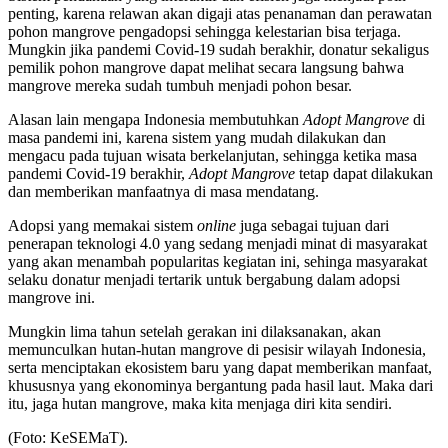
penting, karena relawan akan digaji atas penanaman dan perawatan
pohon mangrove pengadopsi sehingga kelestarian bisa terjaga.
Mungkin jika pandemi Covid-19 sudah berakhir, donatur sekaligus
pemilik pohon mangrove dapat melihat secara langsung bahwa
mangrove mereka sudah tumbuh menjadi pohon besar.
Alasan lain mengapa Indonesia membutuhkan
Adopt Mangrove
di
masa pandemi ini, karena sistem yang mudah dilakukan dan
mengacu pada tujuan wisata berkelanjutan, sehingga ketika masa
pandemi Covid-19 berakhir,
Adopt Mangrove
tetap dapat dilakukan
dan memberikan manfaatnya di masa mendatang.
Adopsi yang memakai sistem
online
juga sebagai tujuan dari
penerapan teknologi 4.0 yang sedang menjadi minat di masyarakat
yang akan menambah popularitas kegiatan ini, sehinga masyarakat
selaku donatur menjadi tertarik untuk bergabung dalam adopsi
mangrove ini.
Mungkin lima tahun setelah gerakan ini dilaksanakan, akan
memunculkan hutan-hutan mangrove di pesisir wilayah Indonesia,
serta menciptakan ekosistem baru yang dapat memberikan manfaat,
khususnya yang ekonominya bergantung pada hasil laut. Maka dari
itu, jaga hutan mangrove, maka kita menjaga diri kita sendiri.
(Foto: KeSEMaT).