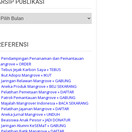
ARSIP PUBLIKASI
RSIP
UBLIKASI
REFERENSI
 Pendampingan Penanaman dan Pemantauan
angrove » ORDER
 Tebus Jejak Karbon Saya » TEBUS
 Ikut Adopsi Mangrove » IKUT
 Jaringan Relawan Mangrove » GABUNG
 Aneka Produk Mangrove » BELI SEKARANG
 Pelatihan Pemetaan Mangrove » DAFTAR
 Patroli Pemantauan Mangrove » GABUNG
 Majalah Mangrover Indonesia » BACA SEKARANG
 Pelatihan Jajanan Mangrove » DAFTAR
 Aneka Jurnal Mangrove » UNDUH
 Beasiswa Anak Pesisir » JADI DONATUR
 Jaringan Alumni KeSEMaT » GABUNG
 Pelatihan Batik Mangrove » DAFTAR