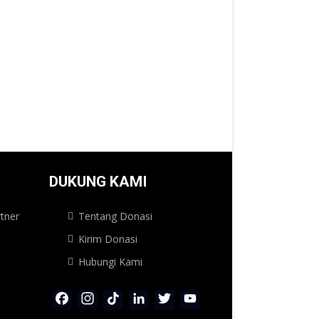
DUKUNG KAMI
tner
Tentang Donasi
Kirim Donasi
Hubungi Kami
Facebook
Instagram
TikTok
LinkedIn
Twitter
YouTube