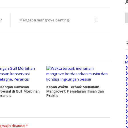
A
?
Mengapa mangrove penting?
P
❯
M
❯
❯
❯
❯
 Dengan Kawasan
Kapan Waktu Terbaik Menanam
❯
pesial di Gulf Morbihan,
Mangrove?: Penjelasan Ilmiah dan
❯
erancis
Praktis
❯
❯
❯
❯
❯
g wajib ditandai
*
❯