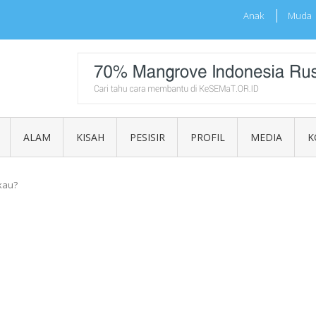
Anak
Muda
sia
ALAM
KISAH
PESISIR
PROFIL
MEDIA
K
kau?