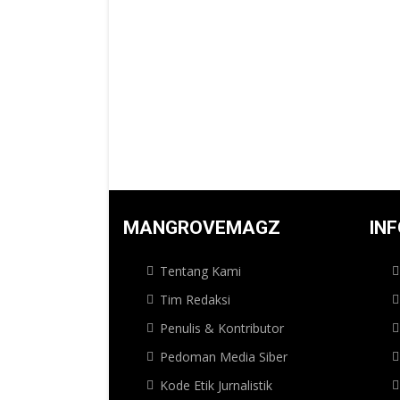
MANGROVEMAGZ
IN
Tentang Kami
Tim Redaksi
Penulis & Kontributor
Pedoman Media Siber
Kode Etik Jurnalistik