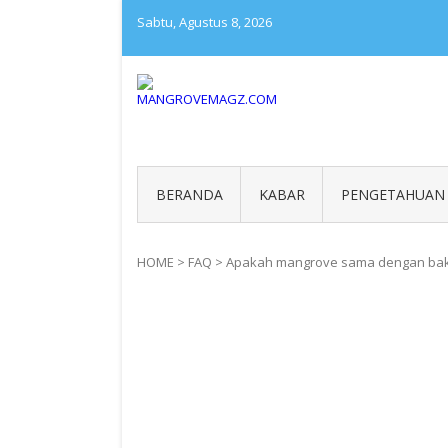
Skip
Sabtu, Agustus 8, 2026
to
content
MANGROVEMAGZ.COM
Majalah Mangrover Indone
BERANDA
KABAR
PENGETAHUAN
HOME
>
FAQ
>
Apakah mangrove sama dengan ba