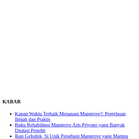
KABAR
Kapan Waktu Terbaik Menanam Mangrove?: Penjelasan
Ilmiah dan Praktis
Buku Rehabilitasi Mangrove Aris Priyono yang Banyak
Disitasi Peneliti
Ikan Gelodok, Si Unik Penghuni Mangrove yang Mampu