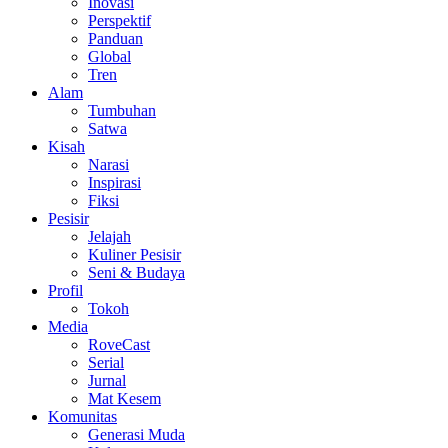
Inovasi
Perspektif
Panduan
Global
Tren
Alam
Tumbuhan
Satwa
Kisah
Narasi
Inspirasi
Fiksi
Pesisir
Jelajah
Kuliner Pesisir
Seni & Budaya
Profil
Tokoh
Media
RoveCast
Serial
Jurnal
Mat Kesem
Komunitas
Generasi Muda