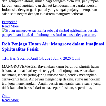
dari gempuran abrasi, rumah bagi beragam biota laut, penyimpan
karbon yang tangguh, dan denyut kehidupan masyarakat pesisir.
Indonesia, dengan garis pantai yang sangat panjang, merupakan
salah satu negara dengan ekosistem mangrove terbesar
Perspektif
Read More
Roh Penjaga Hutan Air: Mangrove dalam Imajinasi
Spiritualitas Pesisir
T.H. Hari Sucahyo
April 14, 2025
Juli 7, 2026
Opini
MANGROVEMAGZ. Bayangkan kamu berdiri di pinggir hutan
bakau, saat matahari nyaris tenggelam di ujung laut. Akar-akar
melintang seperti jaring-jaring raksasa yang hendak menangkap
cerita-cerita lama. Air payau mengendap di kaki, sunyi mencekam
tapi juga menenangkan. Angin pesisir mengantar suara-suara yang
tidak kau tahu berasal dari mana, seperti bisikan, seperti doa,
Opini
Read More