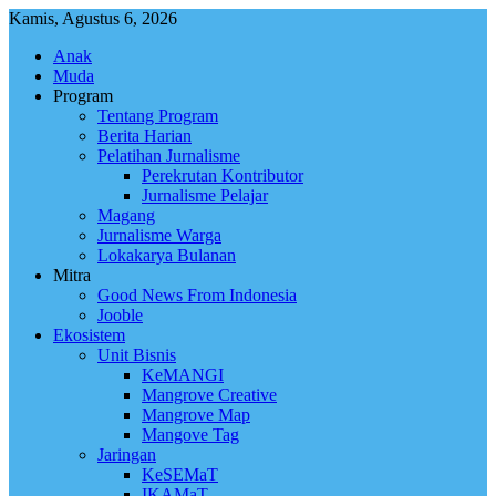
Skip
Kamis, Agustus 6, 2026
to
Anak
content
Muda
Program
Tentang Program
Berita Harian
Pelatihan Jurnalisme
Perekrutan Kontributor
Jurnalisme Pelajar
Magang
Jurnalisme Warga
Lokakarya Bulanan
Mitra
Good News From Indonesia
Jooble
Ekosistem
Unit Bisnis
KeMANGI
Mangrove Creative
Mangrove Map
Mangove Tag
Jaringan
KeSEMaT
IKAMaT