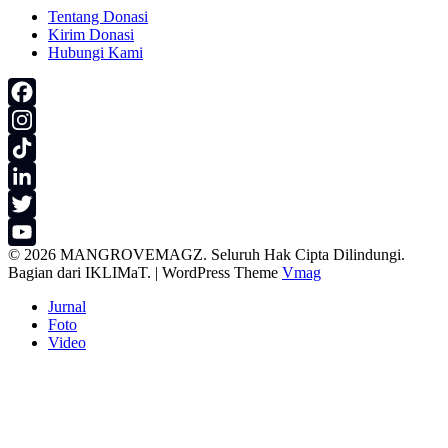
Tentang Donasi
Kirim Donasi
Hubungi Kami
Facebook
Instagram
TikTok
LinkedIn
Twitter
© 2026 MANGROVEMAGZ. Seluruh Hak Cipta Dilindungi.
YouTube
Bagian dari IKLIMaT.
|
WordPress Theme
Vmag
Channel
Jurnal
Foto
Video