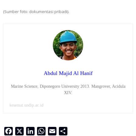
(Sumber foto: dokumentasi pribadi).
Abdul Majid Al Hanif
Marine Science, Diponegoro University 2013. Mangrover, Acidula
XIV.
kesemat.undip.ac.id
Facebook
X
LinkedIn
WhatsApp
Email
Share