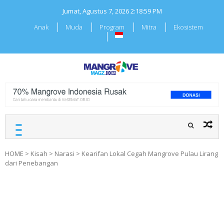
Skip
Jumat, Agustus 7, 2026
2:19:00 PM
to
content
Anak
Muda
Program
Mitra
Ekosistem
MANGROVEMAGZ.COM
Majalah Mangrover
Indonesia
HOME
>
Kisah
>
Narasi
>
Kearifan Lokal Cegah Mangrove Pulau Lirang
dari Penebangan