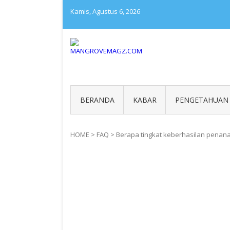
Skip
Kamis, Agustus 6, 2026
to
content
MANGROVEMAGZ.COM
Majalah Mangrover Indone
BERANDA
KABAR
PENGETAHUAN
HOME
>
FAQ
>
Berapa tingkat keberhasilan pena