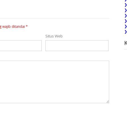
❯
❯
❯
❯
❯
g wajib ditandai
*
❯
Situs Web