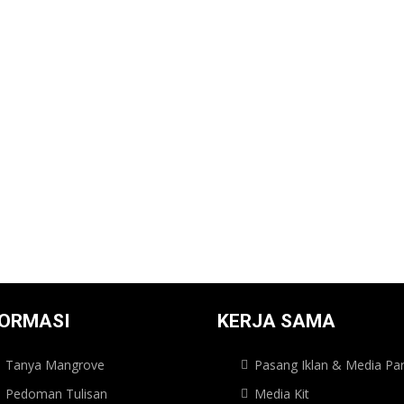
FORMASI
KERJA SAMA
Tanya Mangrove
Pasang Iklan & Media Par
Pedoman Tulisan
Media Kit