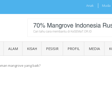
Anak
Muda
sia
ALAM
KISAH
PESISIR
PROFIL
MEDIA
K
naman mangrove yang baik?