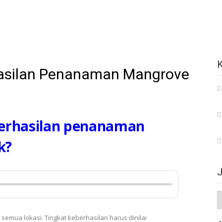
hasilan Penanaman Mangrove
berhasilan penanaman
k?
J
semua lokasi. Tingkat keberhasilan harus dinilai