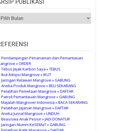
ARSIP PUBLIKASI
RSIP
UBLIKASI
REFERENSI
 Pendampingan Penanaman dan Pemantauan
angrove » ORDER
 Tebus Jejak Karbon Saya » TEBUS
 Ikut Adopsi Mangrove » IKUT
 Jaringan Relawan Mangrove » GABUNG
 Aneka Produk Mangrove » BELI SEKARANG
 Pelatihan Pemetaan Mangrove » DAFTAR
 Patroli Pemantauan Mangrove » GABUNG
 Majalah Mangrover Indonesia » BACA SEKARANG
 Pelatihan Jajanan Mangrove » DAFTAR
 Aneka Jurnal Mangrove » UNDUH
 Beasiswa Anak Pesisir » JADI DONATUR
 Jaringan Alumni KeSEMaT » GABUNG
 Pelatihan Batik Mangrove » DAFTAR