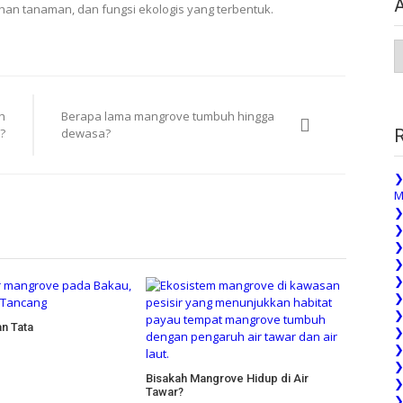
an tanaman, dan fungsi ekologis yang terbentuk.
A
P
h
Berapa lama mangrove tumbuh hingga
?
dewasa?
❯
M
❯
❯
❯
❯
❯
❯
❯
an Tata
❯
❯
❯
Bisakah Mangrove Hidup di Air
❯
Tawar?
❯