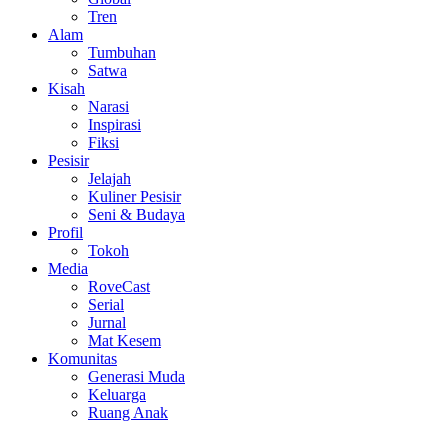
Tren
Alam
Tumbuhan
Satwa
Kisah
Narasi
Inspirasi
Fiksi
Pesisir
Jelajah
Kuliner Pesisir
Seni & Budaya
Profil
Tokoh
Media
RoveCast
Serial
Jurnal
Mat Kesem
Komunitas
Generasi Muda
Keluarga
Ruang Anak