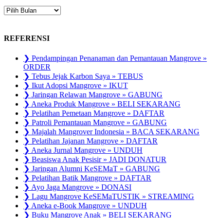
ARSIP
PUBLIKASI
REFERENSI
❯ Pendampingan Penanaman dan Pemantauan Mangrove »
ORDER
❯ Tebus Jejak Karbon Saya » TEBUS
❯ Ikut Adopsi Mangrove » IKUT
❯ Jaringan Relawan Mangrove » GABUNG
❯ Aneka Produk Mangrove » BELI SEKARANG
❯ Pelatihan Pemetaan Mangrove » DAFTAR
❯ Patroli Pemantauan Mangrove » GABUNG
❯ Majalah Mangrover Indonesia » BACA SEKARANG
❯ Pelatihan Jajanan Mangrove » DAFTAR
❯ Aneka Jurnal Mangrove » UNDUH
❯ Beasiswa Anak Pesisir » JADI DONATUR
❯ Jaringan Alumni KeSEMaT » GABUNG
❯ Pelatihan Batik Mangrove » DAFTAR
❯ Ayo Jaga Mangrove » DONASI
❯ Lagu Mangrove KeSEMaTUSTIK » STREAMING
❯ Aneka e-Book Mangrove » UNDUH
❯ Buku Mangrove Anak » BELI SEKARANG