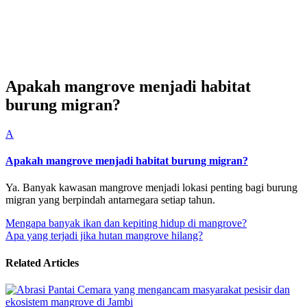
Apakah mangrove menjadi habitat
burung migran?
A
Apakah mangrove menjadi habitat burung migran?
Ya. Banyak kawasan mangrove menjadi lokasi penting bagi burung
migran yang berpindah antarnegara setiap tahun.
Navigasi
Mengapa banyak ikan dan kepiting hidup di mangrove?
Apa yang terjadi jika hutan mangrove hilang?
pos
Related Articles