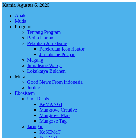
Skip
Kamis, Agustus 6, 2026
to
Anak
content
Muda
Program
Tentang Program
Berita Harian
Pelatihan Jurnalisme
Perekrutan Kontributor
Jurnalisme Pelajar
Magang
Jurnalisme Warga
Lokakarya Bulanan
Mitra
Good News From Indonesia
Jooble
Ekosistem
Unit Bisnis
KeMANGI
Mangrove Creative
Mangrove Map
Mangove Tag
Jaringan
KeSEMaT
IKAMaT