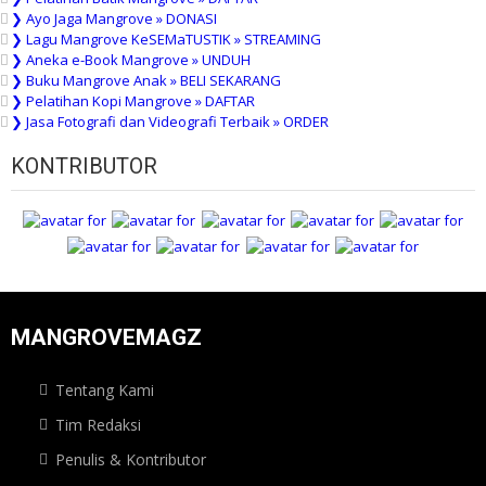
❯ Ayo Jaga Mangrove » DONASI
❯ Lagu Mangrove KeSEMaTUSTIK » STREAMING
❯ Aneka e-Book Mangrove » UNDUH
❯ Buku Mangrove Anak » BELI SEKARANG
❯ Pelatihan Kopi Mangrove » DAFTAR
❯ Jasa Fotografi dan Videografi Terbaik » ORDER
KONTRIBUTOR
MANGROVEMAGZ
Tentang Kami
Tim Redaksi
Penulis & Kontributor