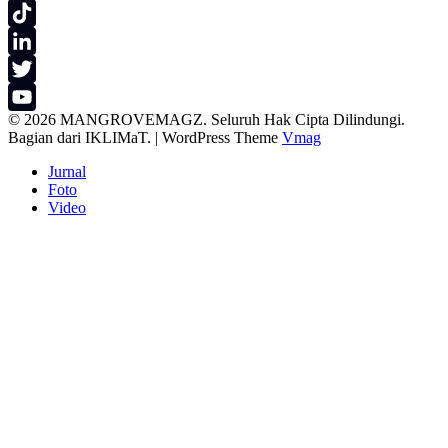
Instagram
TikTok
LinkedIn
Twitter
© 2026 MANGROVEMAGZ. Seluruh Hak Cipta Dilindungi.
YouTube
Bagian dari IKLIMaT.
|
WordPress Theme
Vmag
Channel
Jurnal
Foto
Video