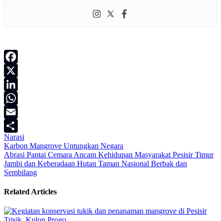
Facebook
X
LinkedIn
WhatsApp
Email
Narasi
Share
Navigasi
Karbon Mangrove Untungkan Negara
Abrasi Pantai Cemara Ancam Kehidupan Masyarakat Pesisir Timur
pos
Jambi dan Keberadaan Hutan Taman Nasional Berbak dan
Sembilang
Related Articles