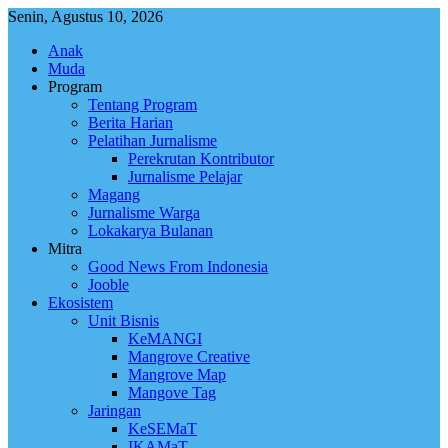
Skip
Senin, Agustus 10, 2026
to
Anak
content
Muda
Program
Tentang Program
Berita Harian
Pelatihan Jurnalisme
Perekrutan Kontributor
Jurnalisme Pelajar
Magang
Jurnalisme Warga
Lokakarya Bulanan
Mitra
Good News From Indonesia
Jooble
Ekosistem
Unit Bisnis
KeMANGI
Mangrove Creative
Mangrove Map
Mangove Tag
Jaringan
KeSEMaT
IKAMaT