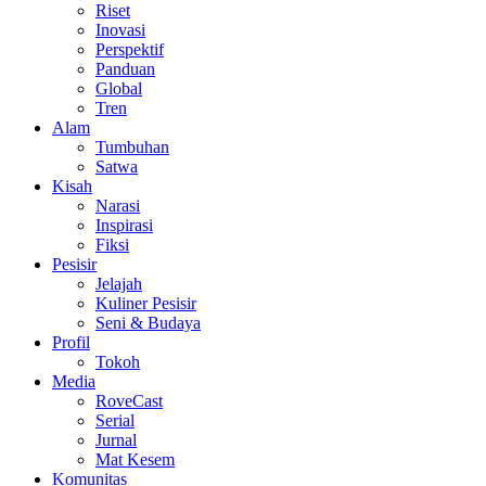
Riset
Inovasi
Perspektif
Panduan
Global
Tren
Alam
Tumbuhan
Satwa
Kisah
Narasi
Inspirasi
Fiksi
Pesisir
Jelajah
Kuliner Pesisir
Seni & Budaya
Profil
Tokoh
Media
RoveCast
Serial
Jurnal
Mat Kesem
Komunitas