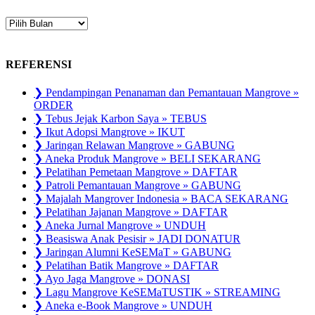
ARSIP
PUBLIKASI
REFERENSI
❯ Pendampingan Penanaman dan Pemantauan Mangrove »
ORDER
❯ Tebus Jejak Karbon Saya » TEBUS
❯ Ikut Adopsi Mangrove » IKUT
❯ Jaringan Relawan Mangrove » GABUNG
❯ Aneka Produk Mangrove » BELI SEKARANG
❯ Pelatihan Pemetaan Mangrove » DAFTAR
❯ Patroli Pemantauan Mangrove » GABUNG
❯ Majalah Mangrover Indonesia » BACA SEKARANG
❯ Pelatihan Jajanan Mangrove » DAFTAR
❯ Aneka Jurnal Mangrove » UNDUH
❯ Beasiswa Anak Pesisir » JADI DONATUR
❯ Jaringan Alumni KeSEMaT » GABUNG
❯ Pelatihan Batik Mangrove » DAFTAR
❯ Ayo Jaga Mangrove » DONASI
❯ Lagu Mangrove KeSEMaTUSTIK » STREAMING
❯ Aneka e-Book Mangrove » UNDUH