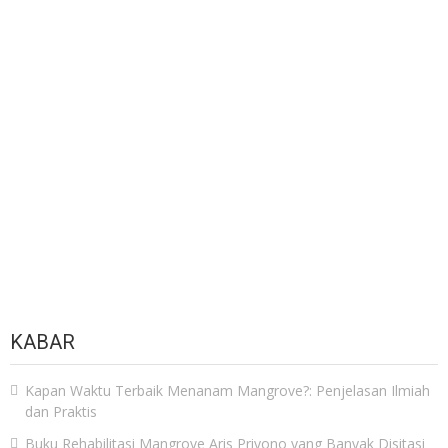
pos
KABAR
Kapan Waktu Terbaik Menanam Mangrove?: Penjelasan Ilmiah
dan Praktis
Buku Rehabilitasi Mangrove Aris Priyono yang Banyak Disitasi