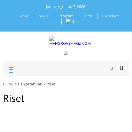
Skip
Jumat, Agustus 7, 2026
to
content
Anak
Muda
Program
Mitra
Ekosistem
MANGROVEMAGZ.COM
Majalah Mangrover
Indonesia
HOME
>
Pengetahuan
>
Riset
Riset