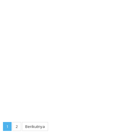
Paginasi
1
2
Berikutnya