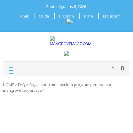
Skip
Sabtu, Agustus 8, 2026
to
content
Anak
Muda
Program
Mitra
Ekosistem
MANGROVEMAGZ.COM
Majalah Mangrover
Indonesia
HOME
>
FAQ
>
Bagaimana memastikan program penanaman
mangrove terpercaya?