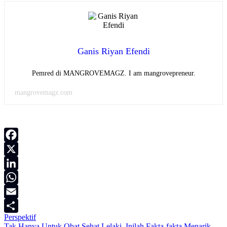
Ganis Riyan Efendi
Pemred di MANGROVEMAGZ. I am mangrovepreneur.
mangrovemagz.com
Facebook
X
LinkedIn
WhatsApp
Email
Perspektif
Share
Tak Hanya Untuk Obat Sehat Lelaki, Inilah Fakta-fakta Menarik