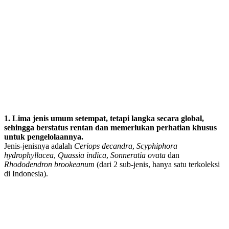
1. Lima jenis umum setempat, tetapi langka secara global,
sehingga berstatus rentan dan memerlukan perhatian khusus
untuk pengelolaannya.
Jenis-jenisnya adalah
Ceriops decandra
,
Scyphiphora
hydrophyllacea
,
Quassia indica
,
Sonneratia ovata
dan
Rhododendron brookeanum
(dari 2 sub-jenis, hanya satu terkoleksi
di Indonesia).