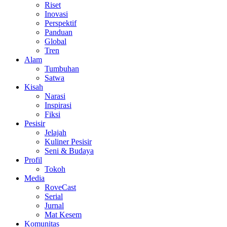
Riset
Inovasi
Perspektif
Panduan
Global
Tren
Alam
Tumbuhan
Satwa
Kisah
Narasi
Inspirasi
Fiksi
Pesisir
Jelajah
Kuliner Pesisir
Seni & Budaya
Profil
Tokoh
Media
RoveCast
Serial
Jurnal
Mat Kesem
Komunitas