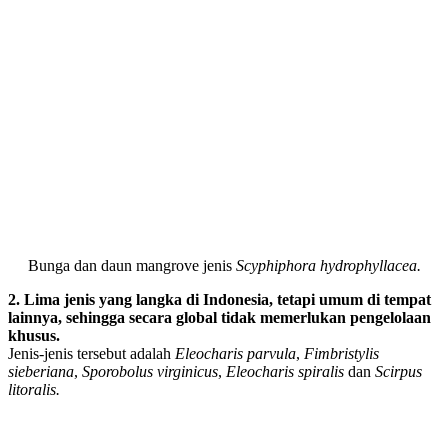
Bunga dan daun mangrove jenis
Scyphiphora hydrophyllacea.
2. Lima jenis yang langka di Indonesia, tetapi umum di tempat
lainnya, sehingga secara global tidak memerlukan pengelolaan
khusus.
Jenis-jenis tersebut adalah
Eleocharis parvula
,
Fimbristylis
sieberiana
,
Sporobolus virginicus
,
Eleocharis spiralis
dan
Scirpus
litoralis.