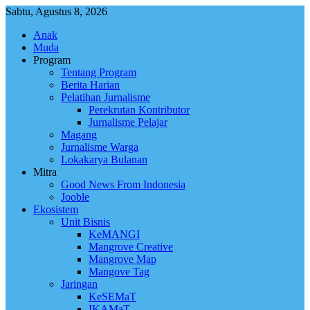
Skip
Sabtu, Agustus 8, 2026
to
Anak
content
Muda
Program
Tentang Program
Berita Harian
Pelatihan Jurnalisme
Perekrutan Kontributor
Jurnalisme Pelajar
Magang
Jurnalisme Warga
Lokakarya Bulanan
Mitra
Good News From Indonesia
Jooble
Ekosistem
Unit Bisnis
KeMANGI
Mangrove Creative
Mangrove Map
Mangove Tag
Jaringan
KeSEMaT
IKAMaT