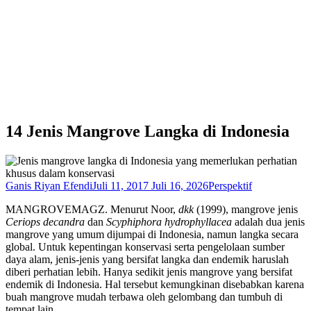
14 Jenis Mangrove Langka di Indonesia
Ganis Riyan Efendi
Juli 11, 2017
Juli 16, 2026
Perspektif
MANGROVEMAGZ. Menurut Noor,
dkk
(1999), mangrove jenis
Ceriops decandra
dan
Scyphiphora hydrophyllacea
adalah dua jenis
mangrove yang umum dijumpai di Indonesia, namun langka secara
global. Untuk kepentingan konservasi serta pengelolaan sumber
daya alam, jenis-jenis yang bersifat langka dan endemik haruslah
diberi perhatian lebih. Hanya sedikit jenis mangrove yang bersifat
endemik di Indonesia. Hal tersebut kemungkinan disebabkan karena
buah mangrove mudah terbawa oleh gelombang dan tumbuh di
tempat lain.