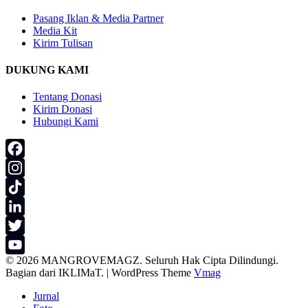
Pasang Iklan & Media Partner
Media Kit
Kirim Tulisan
DUKUNG KAMI
Tentang Donasi
Kirim Donasi
Hubungi Kami
Facebook
Instagram
TikTok
LinkedIn
Twitter
© 2026 MANGROVEMAGZ. Seluruh Hak Cipta Dilindungi.
YouTube
Bagian dari IKLIMaT.
|
WordPress Theme
Vmag
Channel
Jurnal