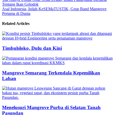
Navigasi
Tentang Ikan Gelodok
pos
Asal Indonesia, Inilah KeSEMaTUSTIK, Grup Band Mangrove
Pertama di Dunia
Related Articles
Timbulsloko, Dulu dan Kini
Mangrove Semarang Terkendala Kepemilikan
Lahan
Menelusuri Mangrove Purba di Selatan Tanah
Pasundan