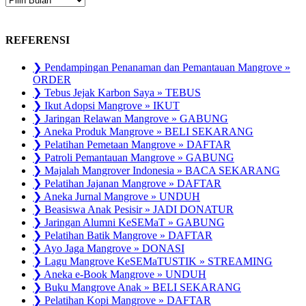
PUBLIKASI
REFERENSI
❯ Pendampingan Penanaman dan Pemantauan Mangrove »
ORDER
❯ Tebus Jejak Karbon Saya » TEBUS
❯ Ikut Adopsi Mangrove » IKUT
❯ Jaringan Relawan Mangrove » GABUNG
❯ Aneka Produk Mangrove » BELI SEKARANG
❯ Pelatihan Pemetaan Mangrove » DAFTAR
❯ Patroli Pemantauan Mangrove » GABUNG
❯ Majalah Mangrover Indonesia » BACA SEKARANG
❯ Pelatihan Jajanan Mangrove » DAFTAR
❯ Aneka Jurnal Mangrove » UNDUH
❯ Beasiswa Anak Pesisir » JADI DONATUR
❯ Jaringan Alumni KeSEMaT » GABUNG
❯ Pelatihan Batik Mangrove » DAFTAR
❯ Ayo Jaga Mangrove » DONASI
❯ Lagu Mangrove KeSEMaTUSTIK » STREAMING
❯ Aneka e-Book Mangrove » UNDUH
❯ Buku Mangrove Anak » BELI SEKARANG
❯ Pelatihan Kopi Mangrove » DAFTAR