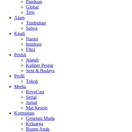
Panduan
Global
Tren
Alam
Tumbuhan
Satwa
Kisah
Narasi
Inspirasi
Fiksi
Pesisir
Jelajah
Kuliner Pesisir
Seni & Budaya
Profil
Tokoh
Media
RoveCast
Serial
Jurnal
Mat Kesem
Komunitas
Generasi Muda
Keluarga
Ruang Anak