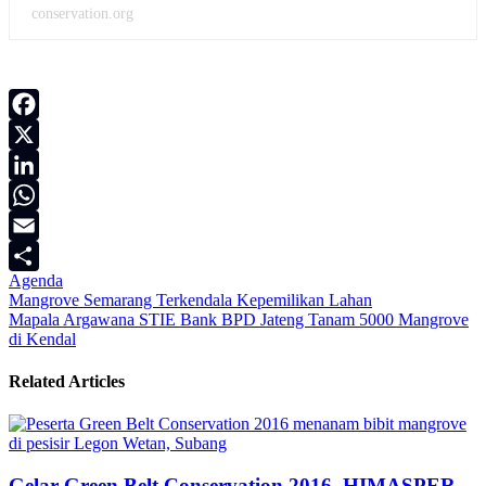
conservation.org
Facebook
X
LinkedIn
WhatsApp
Email
Agenda
Share
Navigasi
Mangrove Semarang Terkendala Kepemilikan Lahan
Mapala Argawana STIE Bank BPD Jateng Tanam 5000 Mangrove
pos
di Kendal
Related Articles
Gelar Green Belt Conservation 2016, HIMASPER