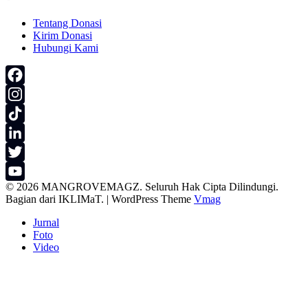
Tentang Donasi
Kirim Donasi
Hubungi Kami
Facebook
Instagram
TikTok
LinkedIn
Twitter
© 2026 MANGROVEMAGZ. Seluruh Hak Cipta Dilindungi.
YouTube
Bagian dari IKLIMaT.
|
WordPress Theme
Vmag
Channel
Jurnal
Foto
Video