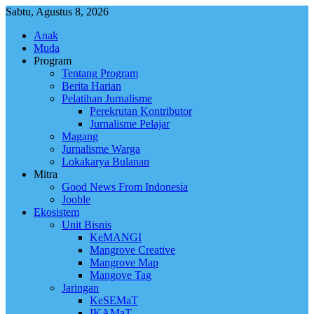
Skip
Sabtu, Agustus 8, 2026
to
Anak
content
Muda
Program
Tentang Program
Berita Harian
Pelatihan Jurnalisme
Perekrutan Kontributor
Jurnalisme Pelajar
Magang
Jurnalisme Warga
Lokakarya Bulanan
Mitra
Good News From Indonesia
Jooble
Ekosistem
Unit Bisnis
KeMANGI
Mangrove Creative
Mangrove Map
Mangove Tag
Jaringan
KeSEMaT
IKAMaT