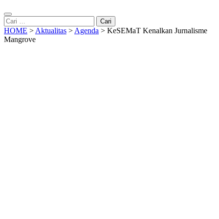
Cari
untuk:
HOME
>
Aktualitas
>
Agenda
>
KeSEMaT Kenalkan Jurnalisme
Mangrove