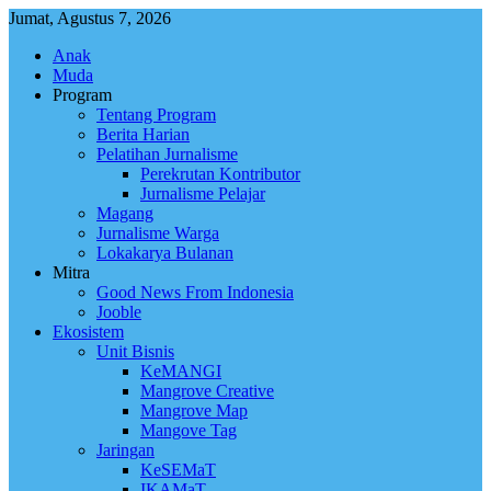
Skip
Jumat, Agustus 7, 2026
to
Anak
content
Muda
Program
Tentang Program
Berita Harian
Pelatihan Jurnalisme
Perekrutan Kontributor
Jurnalisme Pelajar
Magang
Jurnalisme Warga
Lokakarya Bulanan
Mitra
Good News From Indonesia
Jooble
Ekosistem
Unit Bisnis
KeMANGI
Mangrove Creative
Mangrove Map
Mangove Tag
Jaringan
KeSEMaT
IKAMaT