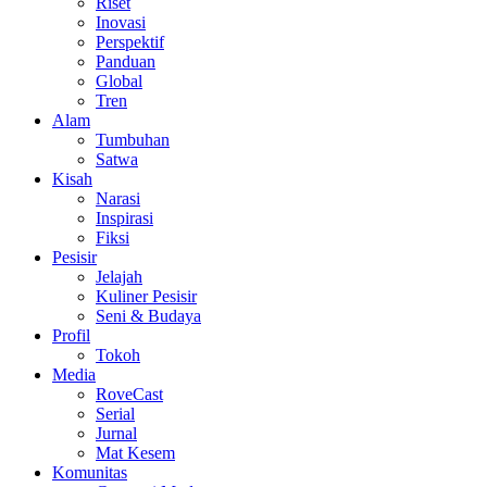
Riset
Inovasi
Perspektif
Panduan
Global
Tren
Alam
Tumbuhan
Satwa
Kisah
Narasi
Inspirasi
Fiksi
Pesisir
Jelajah
Kuliner Pesisir
Seni & Budaya
Profil
Tokoh
Media
RoveCast
Serial
Jurnal
Mat Kesem
Komunitas