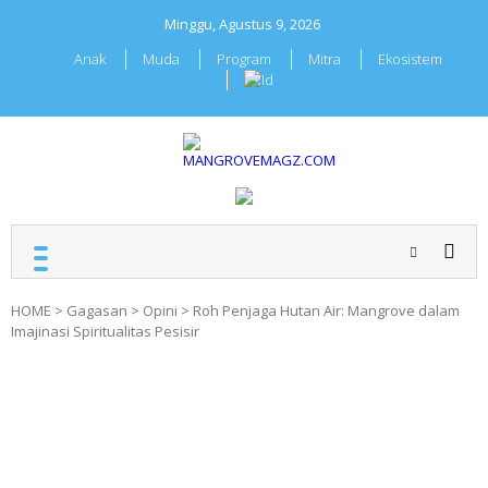
Skip
Minggu, Agustus 9, 2026
to
content
Anak
Muda
Program
Mitra
Ekosistem
MANGROVEMAGZ.COM
Majalah Mangrover
Indonesia
HOME
>
Gagasan
>
Opini
>
Roh Penjaga Hutan Air: Mangrove dalam
Imajinasi Spiritualitas Pesisir