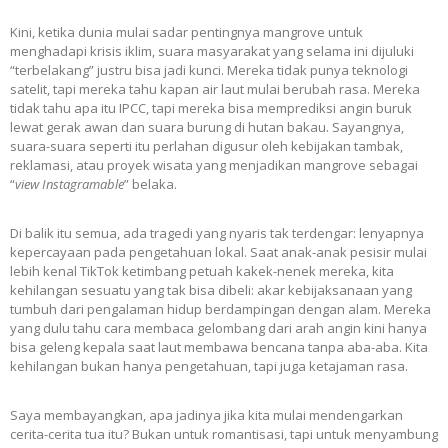
Kini, ketika dunia mulai sadar pentingnya mangrove untuk
menghadapi krisis iklim, suara masyarakat yang selama ini dijuluki
“terbelakang” justru bisa jadi kunci. Mereka tidak punya teknologi
satelit, tapi mereka tahu kapan air laut mulai berubah rasa. Mereka
tidak tahu apa itu IPCC, tapi mereka bisa memprediksi angin buruk
lewat gerak awan dan suara burung di hutan bakau. Sayangnya,
suara-suara seperti itu perlahan digusur oleh kebijakan tambak,
reklamasi, atau proyek wisata yang menjadikan mangrove sebagai
“
view Instagramable
” belaka.
Di balik itu semua, ada tragedi yang nyaris tak terdengar: lenyapnya
kepercayaan pada pengetahuan lokal. Saat anak-anak pesisir mulai
lebih kenal TikTok ketimbang petuah kakek-nenek mereka, kita
kehilangan sesuatu yang tak bisa dibeli: akar kebijaksanaan yang
tumbuh dari pengalaman hidup berdampingan dengan alam. Mereka
yang dulu tahu cara membaca gelombang dari arah angin kini hanya
bisa geleng kepala saat laut membawa bencana tanpa aba-aba. Kita
kehilangan bukan hanya pengetahuan, tapi juga ketajaman rasa.
Saya membayangkan, apa jadinya jika kita mulai mendengarkan
cerita-cerita tua itu? Bukan untuk romantisasi, tapi untuk menyambung