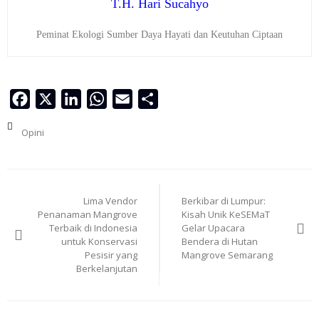
T.H. Hari Sucahyo
Peminat Ekologi Sumber Daya Hayati dan Keutuhan Ciptaan
Facebook
X
LinkedIn
WhatsApp
Email
Share
Opini
Navigasi
Lima Vendor
Berkibar di Lumpur:
pos
Penanaman Mangrove
Kisah Unik KeSEMaT
Terbaik di Indonesia
Gelar Upacara
untuk Konservasi
Bendera di Hutan
Pesisir yang
Mangrove Semarang
Berkelanjutan