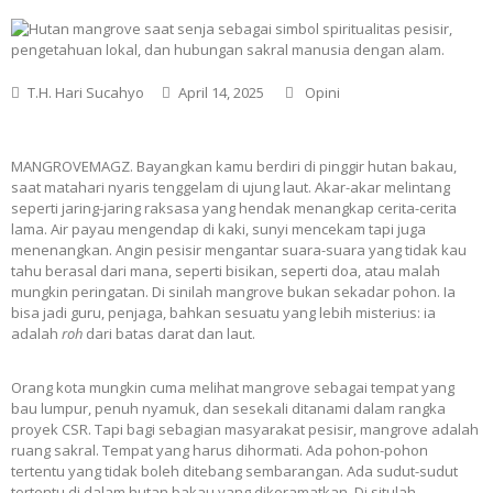
T.H. Hari Sucahyo
April 14, 2025
Opini
MANGROVEMAGZ. Bayangkan kamu berdiri di pinggir hutan bakau,
saat matahari nyaris tenggelam di ujung laut. Akar-akar melintang
seperti jaring-jaring raksasa yang hendak menangkap cerita-cerita
lama. Air payau mengendap di kaki, sunyi mencekam tapi juga
menenangkan. Angin pesisir mengantar suara-suara yang tidak kau
tahu berasal dari mana, seperti bisikan, seperti doa, atau malah
mungkin peringatan. Di sinilah mangrove bukan sekadar pohon. Ia
bisa jadi guru, penjaga, bahkan sesuatu yang lebih misterius: ia
adalah
roh
dari batas darat dan laut.
Orang kota mungkin cuma melihat mangrove sebagai tempat yang
bau lumpur, penuh nyamuk, dan sesekali ditanami dalam rangka
proyek CSR. Tapi bagi sebagian masyarakat pesisir, mangrove adalah
ruang sakral. Tempat yang harus dihormati. Ada pohon-pohon
tertentu yang tidak boleh ditebang sembarangan. Ada sudut-sudut
tertentu di dalam hutan bakau yang dikeramatkan. Di situlah