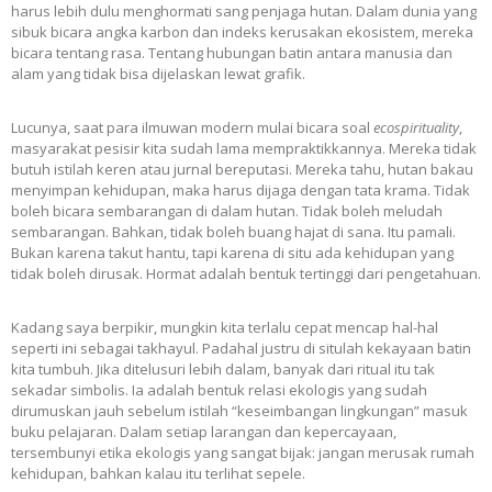
harus lebih dulu menghormati sang penjaga hutan. Dalam dunia yang
sibuk bicara angka karbon dan indeks kerusakan ekosistem, mereka
bicara tentang rasa. Tentang hubungan batin antara manusia dan
alam yang tidak bisa dijelaskan lewat grafik.
Lucunya, saat para ilmuwan modern mulai bicara soal
ecospirituality
,
masyarakat pesisir kita sudah lama mempraktikkannya. Mereka tidak
butuh istilah keren atau jurnal bereputasi. Mereka tahu, hutan bakau
menyimpan kehidupan, maka harus dijaga dengan tata krama. Tidak
boleh bicara sembarangan di dalam hutan. Tidak boleh meludah
sembarangan. Bahkan, tidak boleh buang hajat di sana. Itu pamali.
Bukan karena takut hantu, tapi karena di situ ada kehidupan yang
tidak boleh dirusak. Hormat adalah bentuk tertinggi dari pengetahuan.
Kadang saya berpikir, mungkin kita terlalu cepat mencap hal-hal
seperti ini sebagai takhayul. Padahal justru di situlah kekayaan batin
kita tumbuh. Jika ditelusuri lebih dalam, banyak dari ritual itu tak
sekadar simbolis. Ia adalah bentuk relasi ekologis yang sudah
dirumuskan jauh sebelum istilah “keseimbangan lingkungan” masuk
buku pelajaran. Dalam setiap larangan dan kepercayaan,
tersembunyi etika ekologis yang sangat bijak: jangan merusak rumah
kehidupan, bahkan kalau itu terlihat sepele.