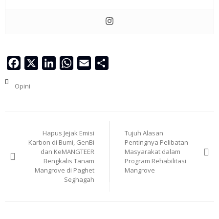
Facebook
X
LinkedIn
WhatsApp
Email
Share
Opini
Navigasi
Hapus Jejak Emisi
Tujuh Alasan
pos
Karbon di Bumi, GenBi
Pentingnya Pelibatan
dan KeMANGTEER
Masyarakat dalam
Bengkalis Tanam
Program Rehabilitasi
Mangrove di Paghet
Mangrove
Seghagah