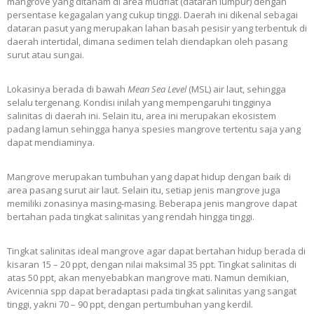
mangrove yang ditanam di area mudflat (dataran lumpur) dengan
persentase kegagalan yang cukup tinggi. Daerah ini dikenal sebagai
dataran pasut yang merupakan lahan basah pesisir yang terbentuk di
daerah intertidal, dimana sedimen telah diendapkan oleh pasang
surut atau sungai.
Lokasinya berada di bawah
Mean Sea Level
(MSL) air laut, sehingga
selalu tergenang. Kondisi inilah yang mempengaruhi tingginya
salinitas di daerah ini. Selain itu, area ini merupakan ekosistem
padang lamun sehingga hanya spesies mangrove tertentu saja yang
dapat mendiaminya.
Mangrove merupakan tumbuhan yang dapat hidup dengan baik di
area pasang surut air laut. Selain itu, setiap jenis mangrove juga
memiliki zonasinya masing-masing. Beberapa jenis mangrove dapat
bertahan pada tingkat salinitas yang rendah hingga tinggi.
Tingkat salinitas ideal mangrove agar dapat bertahan hidup berada di
kisaran 15 – 20 ppt, dengan nilai maksimal 35 ppt. Tingkat salinitas di
atas 50 ppt, akan menyebabkan mangrove mati. Namun demikian,
Avicennia spp dapat beradaptasi pada tingkat salinitas yang sangat
tinggi, yakni 70 – 90 ppt, dengan pertumbuhan yang kerdil.