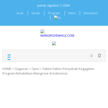
Skip
Jumat, Agustus 7, 2026
to
content
Anak
Muda
Program
Mitra
Ekosistem
MANGROVEMAGZ.COM
Majalah Mangrover
Indonesia
HOME
>
Gagasan
>
Opini
>
Faktor-Faktor Penyebab Kegagalan
Program Rehabilitasi Mangrove di Indonesia