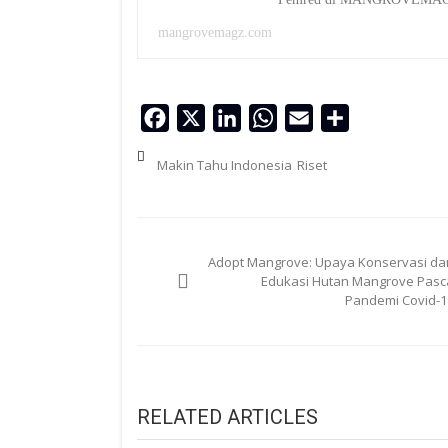
mangrovemagz.com
Facebook
X
LinkedIn
WhatsApp
Email
Share
Makin Tahu Indonesia
Riset
Navigasi
Adopt Mangrove: Upaya Konservasi da
pos
Edukasi Hutan Mangrove Pasc
Pandemi Covid-1
RELATED ARTICLES