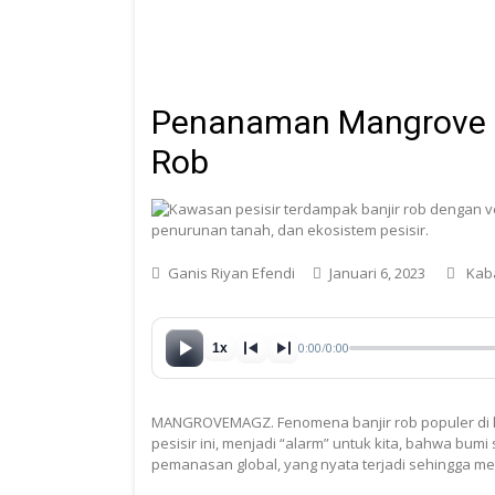
Penanaman Mangrove Bu
Rob
Ganis Riyan Efendi
Januari 6, 2023
Kaba
0:00
/
0:00
1x
MANGROVEMAGZ. Fenomena banjir rob populer di k
pesisir ini, menjadi “alarm” untuk kita, bahwa bumi 
pemanasan global, yang nyata terjadi sehingga 