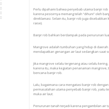
Perlu dipahami bahwa penyebab utama banjir rob d
karena pesisirnya memang telah “dihuni” oleh banji
direklamasi. Selain itu, banjir rob juga disebabka
raise).
Banjir rob bahkan berdampak pada penurunan lua
Mangrove adalah tumbuhan yang hidup di daerah p
mendapatkan genangan air laut sedangkan saat sur
Jika mangrove selalu tergenang atau selalu kering
karena itu, maka kegiatan penanaman mangrove,
bencana banjir rob.
Lalu, bagaimana cara mengatasi banjir rob dengan 
permasalahan utama penyebab banjir rob, yaitu t
muka air laut.
Penurunan tanah terjadi karena pengambilan air ta