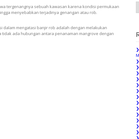
A
istiwa tergenangnya sebuah kawasan karena kondisi permukaan
P
sehingga menyebabkan terjadinya genangan atau rob.
si dalam mengatasi banjir rob adalah dengan melakukan
ya tidak ada hubungan antara penanaman mangrove dengan
❯
M
❯
❯
❯
❯
❯
❯
❯
❯
❯
❯
❯
❯
❯
❯