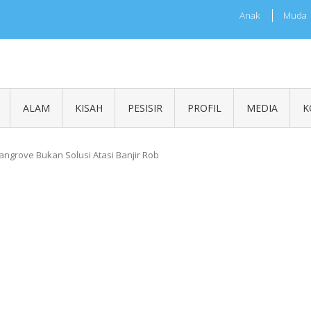
Anak
Muda
sia
ALAM
KISAH
PESISIR
PROFIL
MEDIA
K
grove Bukan Solusi Atasi Banjir Rob