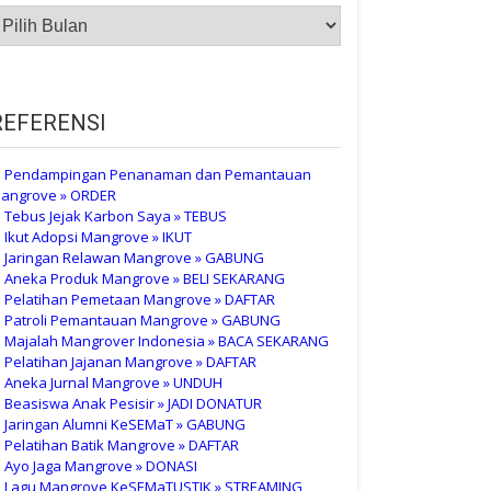
RSIP
UBLIKASI
REFERENSI
 Pendampingan Penanaman dan Pemantauan
angrove » ORDER
 Tebus Jejak Karbon Saya » TEBUS
 Ikut Adopsi Mangrove » IKUT
 Jaringan Relawan Mangrove » GABUNG
 Aneka Produk Mangrove » BELI SEKARANG
 Pelatihan Pemetaan Mangrove » DAFTAR
 Patroli Pemantauan Mangrove » GABUNG
 Majalah Mangrover Indonesia » BACA SEKARANG
 Pelatihan Jajanan Mangrove » DAFTAR
 Aneka Jurnal Mangrove » UNDUH
 Beasiswa Anak Pesisir » JADI DONATUR
 Jaringan Alumni KeSEMaT » GABUNG
 Pelatihan Batik Mangrove » DAFTAR
 Ayo Jaga Mangrove » DONASI
 Lagu Mangrove KeSEMaTUSTIK » STREAMING