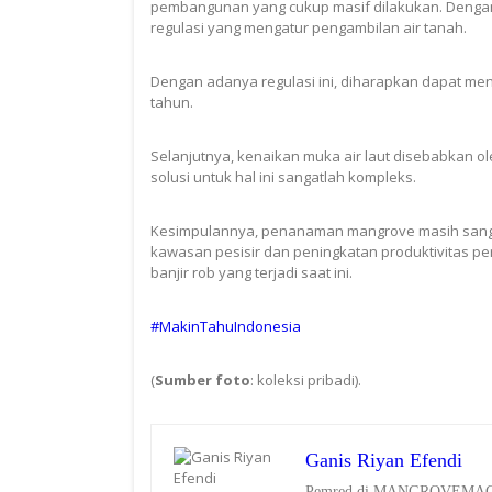
pembangunan yang cukup masif dilakukan. Dengan 
regulasi yang mengatur pengambilan air tanah.
Dengan adanya regulasi ini, diharapkan dapat me
tahun.
Selanjutnya, kenaikan muka air laut disebabkan 
solusi untuk hal ini sangatlah kompleks.
Kesimpulannya, penanaman mangrove masih sangat
kawasan pesisir dan peningkatan produktivitas p
banjir rob yang terjadi saat ini.
#MakinTahuIndonesia
(
Sumber foto
: koleksi pribadi).
Ganis Riyan Efendi
Pemred di MANGROVEMAGZ.