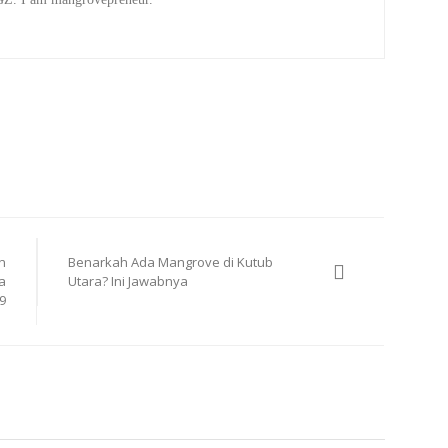
n
Benarkah Ada Mangrove di Kutub
a
Utara? Ini Jawabnya
9