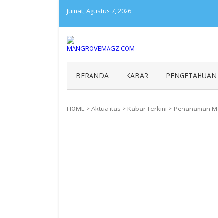
Skip
Jumat, Agustus 7, 2026
to
content
MANGROVEMAGZ.COM
Majalah Mangrover Indone
BERANDA
KABAR
PENGETAHUAN
HOME
>
Aktualitas
>
Kabar Terkini
>
Penanaman Man