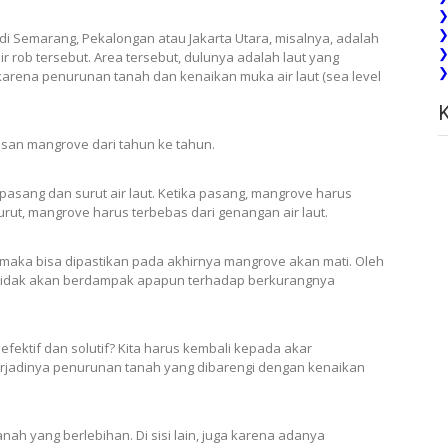
❯
❯
i Semarang, Pekalongan atau Jakarta Utara, misalnya, adalah
❯
r rob tersebut. Area tersebut, dulunya adalah laut yang
❯
n karena penurunan tanah dan kenaikan muka air laut (sea level
san mangrove dari tahun ke tahun.
asang dan surut air laut. Ketika pasang, mangrove harus
ut, mangrove harus terbebas dari genangan air laut.
, maka bisa dipastikan pada akhirnya mangrove akan mati. Oleh
 tidak akan berdampak apapun terhadap berkurangnya
efektif dan solutif? Kita harus kembali kepada akar
erjadinya penurunan tanah yang dibarengi dengan kenaikan
nah yang berlebihan. Di sisi lain, juga karena adanya