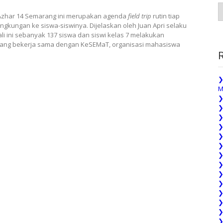
A
P
 Azhar 14 Semarang ini merupakan agenda
field trip
rutin tiap
ngkungan ke siswa-siswinya. Dijelaskan oleh Juan Apri selaku
li ini sebanyak 137 siswa dan siswi kelas 7 melakukan
ang bekerja sama dengan KeSEMaT, organisasi mahasiswa
❯
M
❯
❯
❯
❯
❯
❯
❯
❯
❯
❯
❯
❯
❯
❯