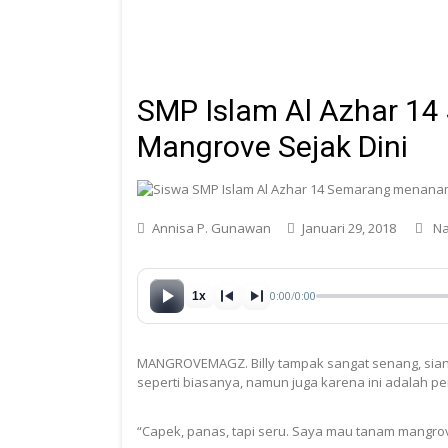
SMP Islam Al Azhar 14
Mangrove Sejak Dini
Annisa P. Gunawan
Januari 29, 2018
Na
0:00
/
0:00
1x
MANGROVEMAGZ. Billy tampak sangat senang, siang 
seperti biasanya, namun juga karena ini adalah
“Capek, panas, tapi seru. Saya mau tanam mangrov