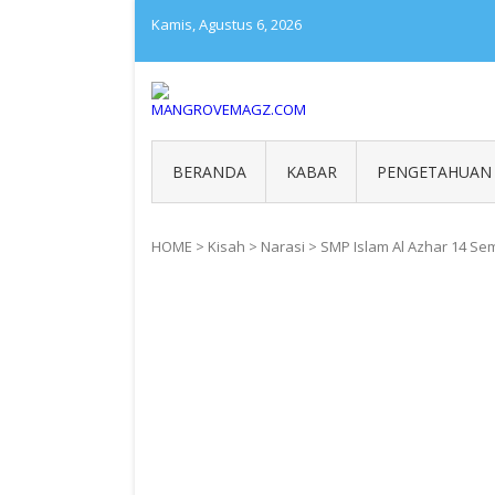
Skip
Kamis, Agustus 6, 2026
to
content
MANGROVEMAGZ.COM
Majalah Mangrover Indone
BERANDA
KABAR
PENGETAHUAN
HOME
>
Kisah
>
Narasi
>
SMP Islam Al Azhar 14 Se