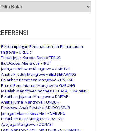
RSIP
UBLIKASI
REFERENSI
 Pendampingan Penanaman dan Pemantauan
angrove » ORDER
 Tebus Jejak Karbon Saya » TEBUS
 Ikut Adopsi Mangrove » IKUT
 Jaringan Relawan Mangrove » GABUNG
 Aneka Produk Mangrove » BELI SEKARANG
 Pelatihan Pemetaan Mangrove » DAFTAR
 Patroli Pemantauan Mangrove » GABUNG
 Majalah Mangrover Indonesia » BACA SEKARANG
 Pelatihan Jajanan Mangrove » DAFTAR
 Aneka Jurnal Mangrove » UNDUH
 Beasiswa Anak Pesisir » JADI DONATUR
 Jaringan Alumni KeSEMaT » GABUNG
 Pelatihan Batik Mangrove » DAFTAR
 Ayo Jaga Mangrove » DONASI
 Lagu Mangrove KeSEMaTUSTIK » STREAMING