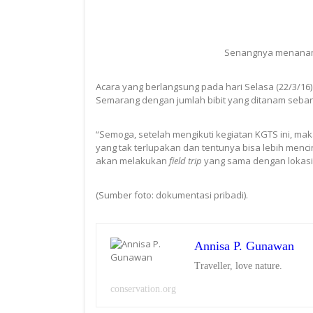
Senangnya menanam 
Acara yang berlangsung pada hari Selasa (22/3/16
Semarang dengan jumlah bibit yang ditanam sebany
“Semoga, setelah mengikuti kegiatan KGTS ini, m
yang tak terlupakan dan tentunya bisa lebih menc
akan melakukan
field trip
yang sama dengan lokasi 
(Sumber foto: dokumentasi pribadi).
Annisa P. Gunawan
Traveller, love nature.
conservation.org