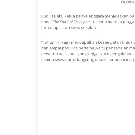
seperti
Budi, selaku ketua penyelenggara menjelaskan bah
tema “
The Spirit of Teenagers
” dimana mereka (angg
terhadap siswa-siswi sekolah.
“Tahun ini, kami mendapatkan kesempatan untuk be
dari empat pos. Pos pertama ,yaitu pengenalan m
pewarna batik, pos yang ketiga, yaitu pengolaha
semua siswa turun langsung untuk menanam mangr