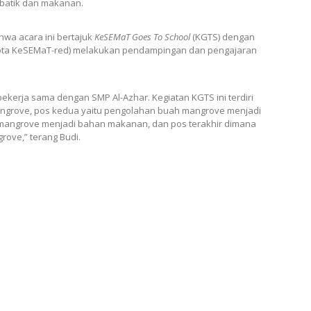
 batik dan makanan.
wa acara ini bertajuk
KeSEMaT Goes To School
(KGTS) dengan
ota KeSEMaT-red) melakukan pendampingan dan pengajaran
kerja sama dengan SMP Al-Azhar. Kegiatan KGTS ini terdiri
angrove, pos kedua yaitu pengolahan buah mangrove menjadi
n mangrove menjadi bahan makanan, dan pos terakhir dimana
ove,” terang Budi.