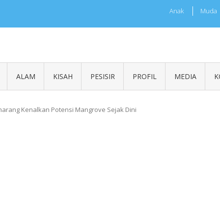
Anak
Muda
sia
ALAM
KISAH
PESISIR
PROFIL
MEDIA
K
marang Kenalkan Potensi Mangrove Sejak Dini