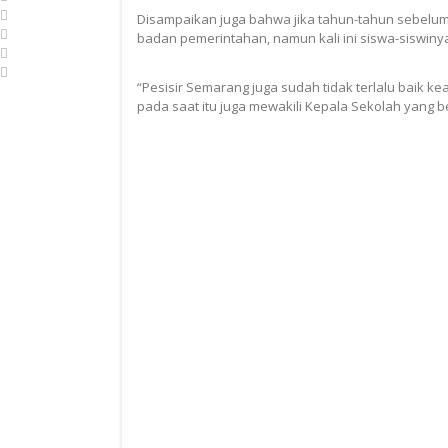
Disampaikan juga bahwa jika tahun-tahun sebelu
badan pemerintahan, namun kali ini siswa-siswiny
“Pesisir Semarang juga sudah tidak terlalu baik ke
pada saat itu juga mewakili Kepala Sekolah yang b