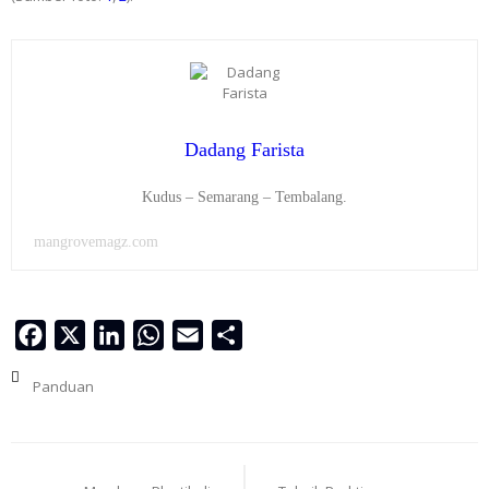
Dadang Farista
Kudus – Semarang – Tembalang.
mangrovemagz.com
Facebook
X
LinkedIn
WhatsApp
Email
Share
Panduan
Navigasi