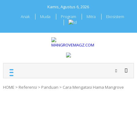
Skip
Kamis, Agustus 6, 2026
to
content
Anak
Muda
Program
Mitra
Ekosistem
MANGROVEMAGZ.COM
Majalah Mangrover
Indonesia
HOME
>
Referensi
>
Panduan
>
Cara Mengatasi Hama Mangrove