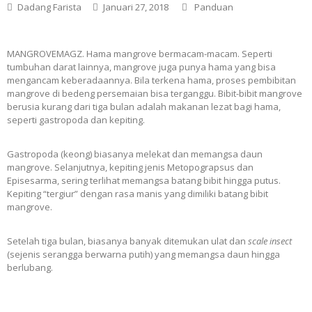
Dadang Farista
Januari 27, 2018
Panduan
MANGROVEMAGZ. Hama mangrove bermacam-macam. Seperti
tumbuhan darat lainnya, mangrove juga punya hama yang bisa
mengancam keberadaannya. Bila terkena hama, proses pembibitan
mangrove di bedeng persemaian bisa terganggu. Bibit-bibit mangrove
berusia kurang dari tiga bulan adalah makanan lezat bagi hama,
seperti gastropoda dan kepiting.
Gastropoda (keong) biasanya melekat dan memangsa daun
mangrove. Selanjutnya, kepiting jenis Metopograpsus dan
Episesarma, sering terlihat memangsa batang bibit hingga putus.
Kepiting “tergiur” dengan rasa manis yang dimiliki batang bibit
mangrove.
Setelah tiga bulan, biasanya banyak ditemukan ulat dan
scale insect
(sejenis serangga berwarna putih) yang memangsa daun hingga
berlubang.